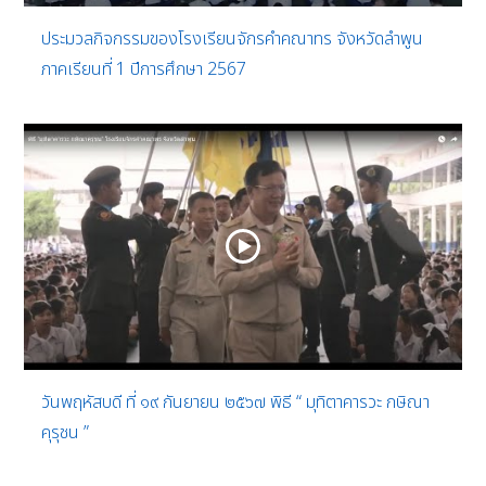
ประมวลกิจกรรมของโรงเรียนจักรคำคณาทร จังหวัดลำพูน
ภาคเรียนที่ 1 ปีการศึกษา 2567
วันพฤหัสบดี ที่ ๑๙ กันยายน ๒๕๖๗ พิธี “ มุทิตาคารวะ กษิณา
คุรุชน ”