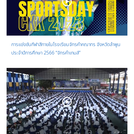
การแข่งขันกีฬาสีภายในโรงเรียนจักรคำคณาทร จังหวัดลำพูน
ประจำปีการศึกษา 2566 “จักรคำเกมส์”