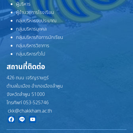
ผู้บริหาร
ผู้อำนวยการโรงเรียน
กลุ่มบริหารงบประมาณ
กลุ่มบริหารบุคคล
กลุ่มบริหารกิจการนักเรียน
กลุ่มบริหารวิชาการ
กลุ่มบริหารทั่วไป
สถานที่ติดต่อ
426 ถนน เจริญราษฎร์
ตำบลในเมือง อำเภอเมืองลำพูน
จังหวัดลำพูน 51000
โทรศัพท์ 053-525746
ckk@chakkham.ac.th
Facebook
Line
YouTube