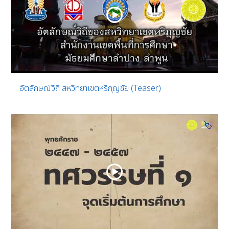
อัตลักษณ์วิถี สหวิทยาเขตหริภุญชัย (Teaser)