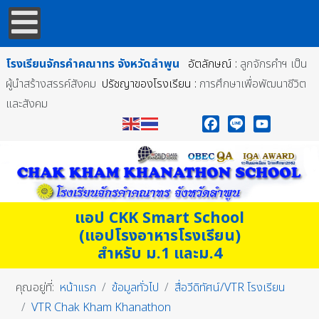
โรงเรียนจักรคำคณาทร
จังหวัดลำพูน
อัตลักษณ์ :
ลูกจักรคำฯ เป็น
ผู้นำสร้างสรรค์สังคม
ปรัชญาของโรงเรียน :
การศึกษาเพื่อพัฒนาชีวิต
และสังคม
Facebook
Line
YouTube
แอป CKK Smart School
(แอปโรงอาหารโรงเรียน)
สำหรับ ม.1 และม.4
คุณอยู่ที่:
หน้าแรก
ข้อมูลทั่วไป
สื่อวีดิทัศน์/VTR โรงเรียน
VTR Chak Kham Khanathon