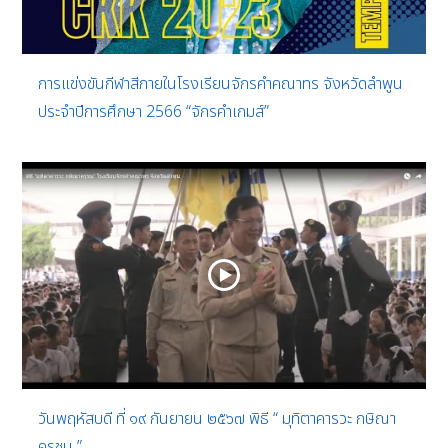
การแข่งขันกีฬาสีภายในโรงเรียนจักรคำคณาทร จังหวัดลำพูน
ประจำปีการศึกษา 2566 “จักรคำเกมส์”
วันพฤหัสบดี ที่ ๑๙ กันยายน ๒๕๖๗ พิธี “ มุทิตาคารวะ กษิณา
คุรุชน ”