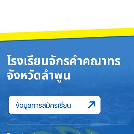
โรงเรียนจักรคำคณาทร
จังหวัดลำพูน