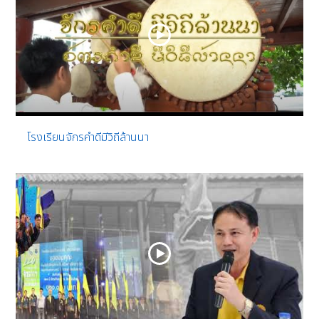
โรงเรียนจักรคำดีมีวิถีล้านนา