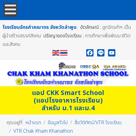
โรงเรียนจักรคำคณาทร
จังหวัดลำพูน
อัตลักษณ์ :
ลูกจักรคำฯ เป็น
ผู้นำสร้างสรรค์สังคม
ปรัชญาของโรงเรียน :
การศึกษาเพื่อพัฒนาชีวิต
และสังคม
Facebook
Line
YouTube
แอป CKK Smart School
(แอปโรงอาหารโรงเรียน)
สำหรับ ม.1 และม.4
คุณอยู่ที่:
หน้าแรก
ข้อมูลทั่วไป
สื่อวีดิทัศน์/VTR โรงเรียน
VTR Chak Kham Khanathon