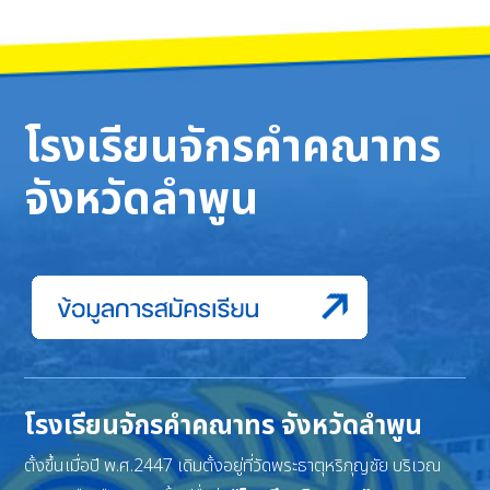
โรงเรียนจักรคำคณาทร
จังหวัดลำพูน
โรงเรียนจักรคำคณาทร จังหวัดลำพูน
ตั้งขึ้นเมื่อปี พ.ศ.2447 เดิมตั้งอยู่ที่วัดพระธาตุหริภุญชัย บริเวณ