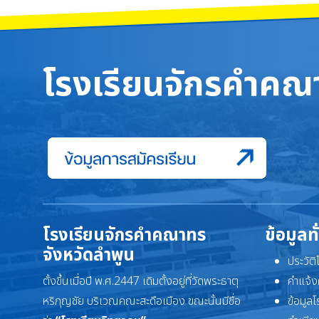
โรงเรียนจักรคำคณา
โรงเรียนจักรคำคณาทร
ข้อมูลท
จังหวัดลำพูน
ประวัต
ตั้งขึ้นเมื่อปี พ.ศ.2447 เดิมตั้งอยู่ที่วัดพระธาตุ
คำแจ้ง
หริภุญชัย บริเวณคณะสะดือเมือง ขณะนั้นมีชื่อ
ข้อมูล