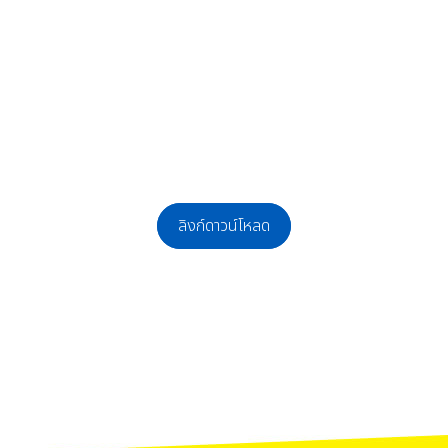
ลิงก์ดาวน์โหลด
้างเหมาบริการ ตำแหน่งครูอัตราจ้าง วิชาเอกภาษาไทย จำนวน 1 อัตรา และลูกจ้างชั่ว
เพื่อจ้างเป็นลูกจ้างชั่วคราว ตำแหน่ง นักการภารโรงและพนักงานสถานที่(แม่บ้าน)