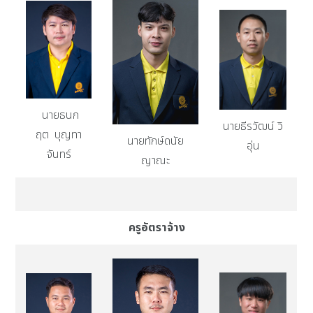
นายธนก
นายธีรวัฒน์ วิ
ฤต บุญทา
นายทักษ์ดนัย
อุ่น
จันทร์
ญาณะ
ครูอัตราจ้าง