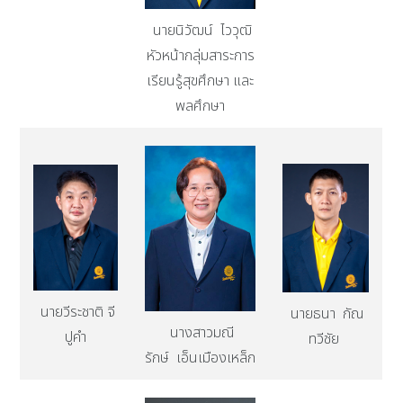
นายนิวัฒน์ ไววุฒิ
หัวหน้ากลุ่มสาระการ
เรียนรู้สุขศึกษา และ
พลศึกษา
นายวีระชาติ จี
นายธนา กัณ
นางสาวมณี
ปูคำ
ทวีชัย
รักษ์ เอ็นเมืองเหล็ก