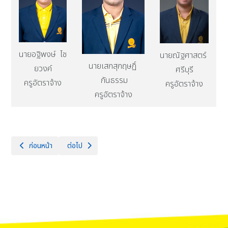
นายอฐิพงษ์ ไช
นายณัฐศาสตร์
นายเสกสุกฤษฏิ์
ยวงค์
ศรีบุรี
กันธรรม
ครูอัตราจ้าง
ครูอัตราจ้าง
ครูอัตราจ้าง
เนื้อหาก่อนหน้า: กลุ่มสาระการเรียนรู้ศิลปะ
เนื้อหาถัดไป: กลุ่มสาระการเรียนรู้สังคมศึกษา ศาสนา และ
ก่อนหน้า
ต่อไป