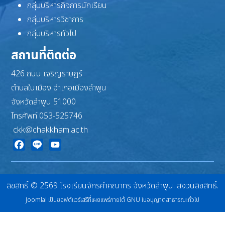
กลุ่มบริหารกิจการนักเรียน
กลุ่มบริหารวิชาการ
กลุ่มบริหารทั่วไป
สถานที่ติดต่อ
426 ถนน เจริญราษฎร์
ตำบลในเมือง อำเภอเมืองลำพูน
จังหวัดลำพูน 51000
โทรศัพท์ 053-525746
ckk@chakkham.ac.th
Facebook
Line
YouTube
ลิขสิทธิ์ © 2569 โรงเรียนจักรคำคณาทร จังหวัดลำพูน. สงวนลิขสิทธิ์.
Joomla!
เป็นซอฟต์แวร์เสรีที่เผยแพร่ภายใต้
GNU ใบอนุญาตสาธารณะทั่วไป