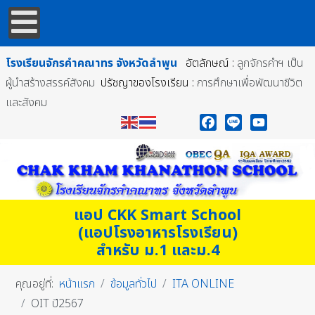
โรงเรียนจักรคำคณาทร
จังหวัดลำพูน
อัตลักษณ์ :
ลูกจักรคำฯ เป็น
ผู้นำสร้างสรรค์สังคม
ปรัชญาของโรงเรียน :
การศึกษาเพื่อพัฒนาชีวิต
และสังคม
Facebook
Line
YouTube
แอป CKK Smart School
(แอปโรงอาหารโรงเรียน)
สำหรับ ม.1 และม.4
คุณอยู่ที่:
หน้าแรก
ข้อมูลทั่วไป
ITA ONLINE
OIT ปี2567