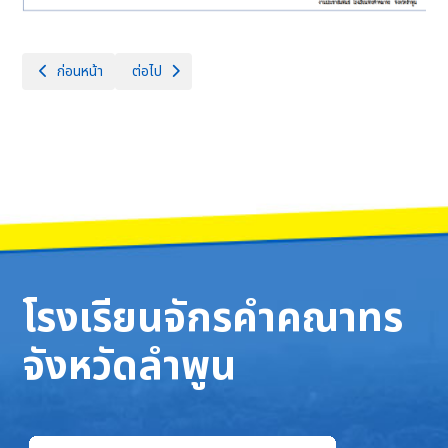
เนื้อหาก่อนหน้า: คณะกรรมการสถานศึกษาขั้นพื้นฐาน
เนื้อหาถัดไป: ตราสัญลักษณ์โรงเรียน
ก่อนหน้า
ต่อไป
โรงเรียนจักรคำคณาทร
จังหวัดลำพูน