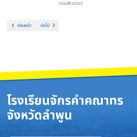
คอมพิวเตอร์
เนื้อหาก่อนหน้า: กลุ่มสาระการเรียนรู้สังคมศึกษา ศาสนา และวัฒนธรรม
เนื้อหาถัดไป: กลุ่มสาระการเรียนรู้คณิตศาสตร์
ก่อนหน้า
ต่อไป
โรงเรียนจักรคำคณาทร
จังหวัดลำพูน