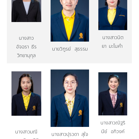
นางสาวนิต
นางสาว
ยา มะโนคำ
อัจฉรา ธีร
นายวิฑูรย์ สุธรรม
วิทยานุกุล
นางสาวณัฐริ
นีย์ อภิวงค์
นางสาวมณี
นางสาวปุรวดา สุใจ