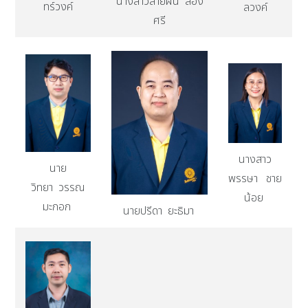
นางสาวสายฝน ส่อง
ทร์วงค์
ลวงค์
ศรี
นางสาว
นาย
พรรษา ชาย
วิทยา วรรณ
น้อย
มะกอก
นายปรีดา ยะธิมา