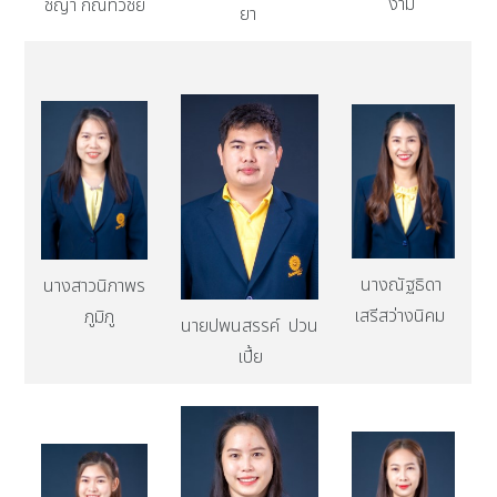
งาม
ชญา กัณทวีชัย
ยา
นางณัฐธิดา
นางสาวนิภาพร
เสรีสว่างนิคม
ภูมิภู
นายปพนสรรค์ ปวน
เปี้ย