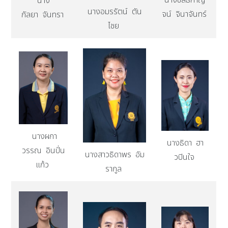
นาง
นางอมรรัตน์ ตัน
จน์ จินาจันทร์
กัลยา จันทรา
ไชย
นางผกา
นางธิดา ฮา
วรรณ อินปั่น
นางสาวธิดาพร อัม
วปินใจ
แก้ว
รากูล