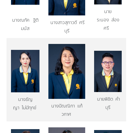
นาย
ระนอง ส่อง
นางณภัค ฐิติ
นางสาวสุภาวดี ศรี
ศรี
มนัส
บุรี
นายพิชิต คำ
นางธัญ
นางปัณณิกา แก้
บุรี
ญา ไม่มีทุกข์
วกาศ