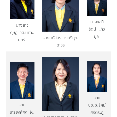
นางชลภิ
นางสาว
รัตน์ แก้ว
ดุษฎี วัฒนคามิ
มูล
นางนภัสสร วงศรีคุณ
นทร์
ถาวร
นาง
นาย
ปัณณรัศม์
เกรียงศักดิ์ จัน
ศรีตระกู