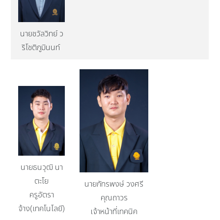
นายชวัลวิทย์ ว
ริโชติภูมินนท์
นายธนวุฒิ นา
ตะโย
นายภัทรพงษ์ วงศรี
ครูอัตรา
คุณถาวร
จ้าง(เทคโนโลยี)
เจ้าหน้าที่เทคนิค