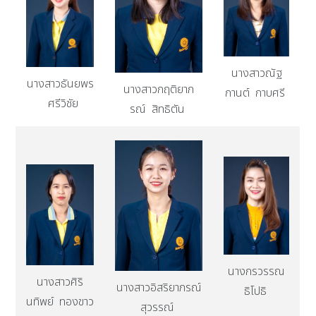
นางสาวณัฐ
นางสาวธันยพร
นางสาวกฤติยาภ
กานต์ กาบศรี
ศรีวิชัย
รณ์ สิทธิตัน
นางกรวรรณ
นางสาวศิริ
นางสาวอิสริยาภรณ์
ธิโปธิ
นทิพย์ ทองขาว
สุวรรณ์