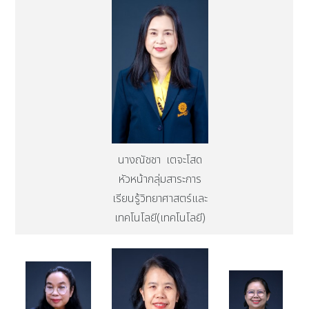
นางณัชชา เตจะโสด
หัวหน้ากลุ่มสาระการ
เรียนรู้วิทยาศาสตร์และ
เทคโนโลยี(เทคโนโลยี)