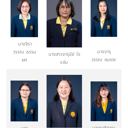
นางจิรา
นางจารุ
วรรณ ธรรม
นางสาวจารุนีย์ ใจ
วรรณ ชมเดช
ยศ
แจ่ม
นางชลธิกาญ