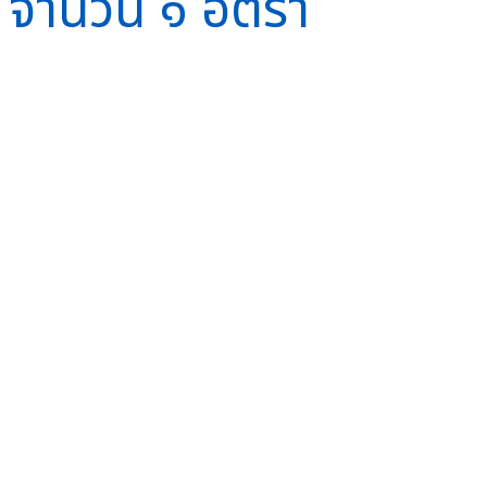
 จำนวน ๑ อัตรา