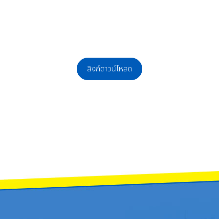
ลิงก์ดาวน์โหลด
 ตำแหน่ง นักการภารโรง (ช่างทั่วไป) และ พนักงานสถานที่ (แม่บ้าน) จำนวน ๑๓ อัตรา
ุคคลเพื่อจ้างเป็นลูกจ้างเหมาบริการ ตำแหน่ง พนักงานเจ้าหน้าที่โภชนาการ จำนวน ๑ อ