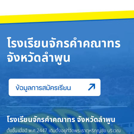
โรงเรียนจักรคำคณาทร
จังหวัดลำพูน
โรงเรียนจักรคำคณาทร จังหวัดลำพูน
ตั้งขึ้นเมื่อปี พ.ศ.2447 เดิมตั้งอยู่ที่วัดพระธาตุหริภุญชัย บริเวณ