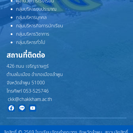
ผู้อำนวยการโรงเรียน
กลุ่มบริหารงบประมาณ
กลุ่มบริหารบุคคล
กลุ่มบริหารกิจการนักเรียน
กลุ่มบริหารวิชาการ
กลุ่มบริหารทั่วไป
สถานที่ติดต่อ
426 ถนน เจริญราษฎร์
ตำบลในเมือง อำเภอเมืองลำพูน
จังหวัดลำพูน 51000
โทรศัพท์ 053-525746
ckk@chakkham.ac.th
Facebook
Line
YouTube
ลิขสิทธิ์ © 2569 โรงเรียนจักรคำคณาทร จังหวัดลำพูน. สงวนลิขสิทธิ์.