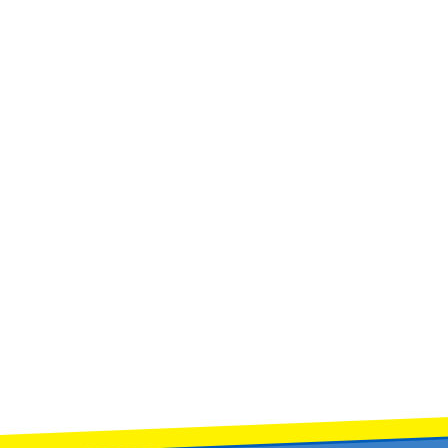
นวน ๑๓ อัตรา