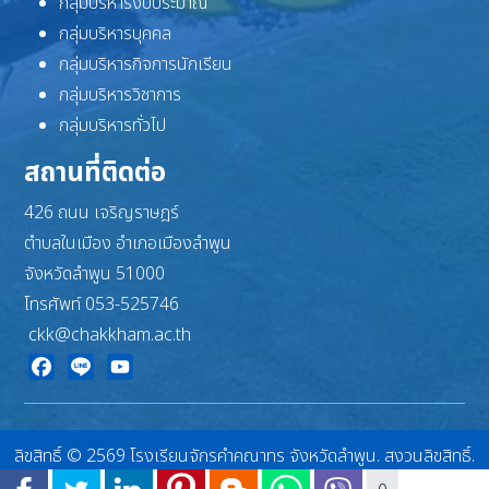
กลุ่มบริหารงบประมาณ
กลุ่มบริหารบุคคล
กลุ่มบริหารกิจการนักเรียน
กลุ่มบริหารวิชาการ
กลุ่มบริหารทั่วไป
สถานที่ติดต่อ
426 ถนน เจริญราษฎร์
ตำบลในเมือง อำเภอเมืองลำพูน
จังหวัดลำพูน 51000
โทรศัพท์ 053-525746
ckk@chakkham.ac.th
Facebook
Line
YouTube
ลิขสิทธิ์ © 2569 โรงเรียนจักรคำคณาทร จังหวัดลำพูน. สงวนลิขสิทธิ์.
Joomla!
เป็นซอฟต์แวร์เสรีที่เผยแพร่ภายใต้
GNU ใบอนุญาตสาธารณะทั่วไป