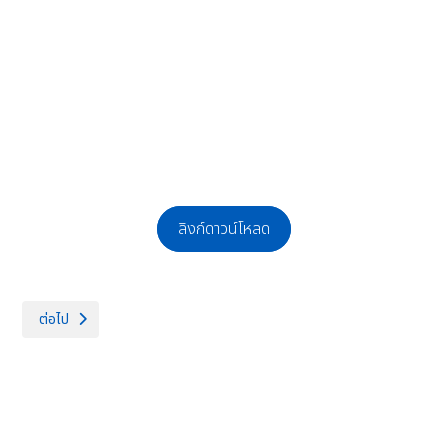
ลิงก์ดาวน์โหลด
เนื้อหาถัดไป: ประกาศรับสมัคร สอบคัดเลือกบุคคลเพื่อจ้างเป็นลูกจ้างชั่วคราว
ต่อไป