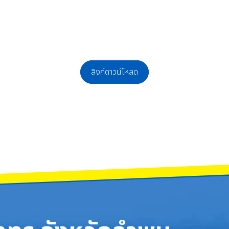
ลิงก์ดาวน์โหลด
ที่พัสดุและสินทรัพย์
่อจ้างเป็นลูกจ้างชั่วคราว ตำแหน่งครูอัตราจ้าง เอกคอมพิวเตอร์ ครูอัตราจ้าง เอกส