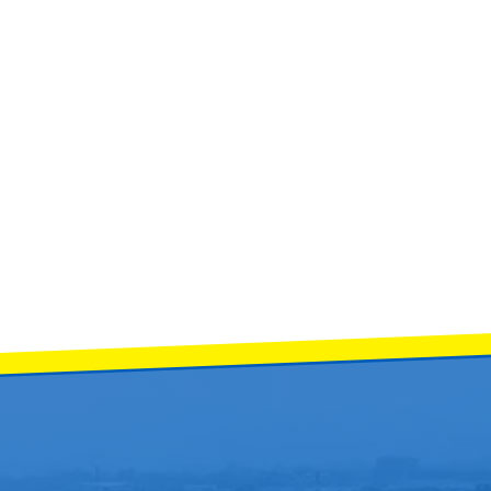
ังคมศึกษา และพนักงานซ่อมเอกสารทั่วไป