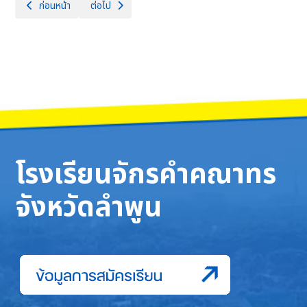
เนื้อหาก่อนหน้า: เปิดบ้านจักรคำ openhouse2564
เนื้อหาถัดไป: เปิดบ้านจักรคำ OpenHouse2566
ก่อนหน้า
ต่อไป
โรงเรียนจักรคำคณาทร
จังหวัดลำพูน