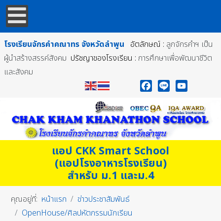
โรงเรียนจักรคำคณาทร
จังหวัดลำพูน
อัตลักษณ์ :
ลูกจักรคำฯ เป็น
ผู้นำสร้างสรรค์สังคม
ปรัชญาของโรงเรียน :
การศึกษาเพื่อพัฒนาชีวิต
และสังคม
Facebook
Line
YouTube
แอป CKK Smart School
(แอปโรงอาหารโรงเรียน)
สำหรับ ม.1 และม.4
คุณอยู่ที่:
หน้าแรก
ข่าวประชาสัมพันธ์
OpenHouse/ศิลปหัตกรรมนักเรียน