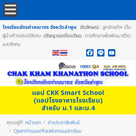
โรงเรียนจักรคำคณาทร
จังหวัดลำพูน
อัตลักษณ์ :
ลูกจักรคำฯ เป็น
ผู้นำสร้างสรรค์สังคม
ปรัชญาของโรงเรียน :
การศึกษาเพื่อพัฒนาชีวิต
และสังคม
Facebook
Line
YouTube
แอป CKK Smart School
(แอปโรงอาหารโรงเรียน)
สำหรับ ม.1 และม.4
คุณอยู่ที่:
หน้าแรก
ข่าวประชาสัมพันธ์
OpenHouse/ศิลปหัตกรรมนักเรียน