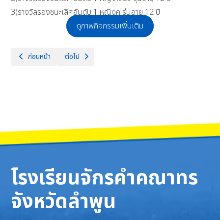
3)รางวัลรองชนะเลิศอันดับ 1 หญิงคู่ รุ่นอายุ 12 ปี
ดูภาพกิจกรรมเพิ่มเติม
เนื้อหาก่อนหน้า: อบรมเชิงปฏิบัติการพัฒนาทักษะด้านการสร้างเกม ผ่านโปร
เนื้อหาถัดไป: กิจกรรมขยายผลภูมิปัญญาศิลปินสู่การพัฒนาอา
ก่อนหน้า
ต่อไป
โรงเรียนจักรคำคณาทร
จังหวัดลำพูน