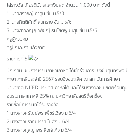
โล่รางวัล เกียรติบัตรและเงินสด จำนวน 1,000 บาท ดังนี้
1. นายสิรวิชญ์ ดาสูน ชั้น ม.5/3
2. นายกิตติศักดิ์ สมทราย ชั้น ม.5/6
3. นางสาวภิญญาพัชญ์ ธนโชตพูนมีสุข ชั้น ม.5/6
ครูผู้ควบคุม
ครูปัณณิกา แก้วกาศ
รายการที่ 5
นักเรียนแผนการเรียนภาษาเกาหลี ได้เข้าร่วมการแข่งขันสุนทรพจน์
ภาษาเกาหลีประจำปี 2567 รอบชิงชนะเลิศ ณ สถาบันการศึกษา
นานาชาติ NIIED ประเทศเกาหลีใต้ และได้รับรางวัลชมเชยพร้อมทุน
อบรมภาษาเกาหลี 25% ณ มหาวิทยาลัยสตรีด็อกซ็อง
รายชื่อนักเรียนที่ได้รับรางวัล
1.นางสาวศรัณย์พร เพ็ชร์เวียง ม.6/4
2.นางสาวปราณปรียา โนสัก ม.6/4
3.นางสาวกุลญาพร สิงห์แก้ว ม.6/4