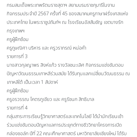
กรมสมเด็จพระเทพรัตนราชสุดาฯ สยามบรมราชกุมารีในงาน
กิจกรรมประจำปี 2567 ครั้งที่ 45 ของสมาคมครูภาษาฝรั่งเศสแห่ง
ประเทศไทย ในพระราชูปถัมภ์ฯ ณ โรงเรียนอัสสัมชัญ เขตบางรัก
กรุงเทพฯ
ครูผู้ฝึกซ้อม
ครูภูษณิศา บริหาร และ ครูวราภรณ์ หน่อคำ
รายการที่ 3
นางสาวกุลญาพร สิงห์แก้ว รางวัลชนะเลิศ กิจกรรมแข่งขันตอบ
ปัญหาวัฒนธรรมเกาหลีร่วมสมัย ได้รับทุนแลกเปลี่ยนวัฒนธรรม ณ
เกาหลีใต้ เป็นเวลา 1 สัปดาห์
ครูผู้ฝึกซ้อม
ครูอรวรรณ โคตรภูเขียว และ ครูรัชนก สิทธิบาล
รายการที่ 4
กลุ่มสาระการเรียนรู้วิทยาศาสตร์และเทคโนโลยี ได้นำนักเรียนเข้า
ร่วมแข่งขันตอบปัญหาแลการประยุกต์ทางชีววิทยาโครงการเปิด
กล่องชอล์ก ปีที่ 22 คณะศึกษาศาสตร์ มหาวิทยาลัยเชียงใหม่ ได้รับ