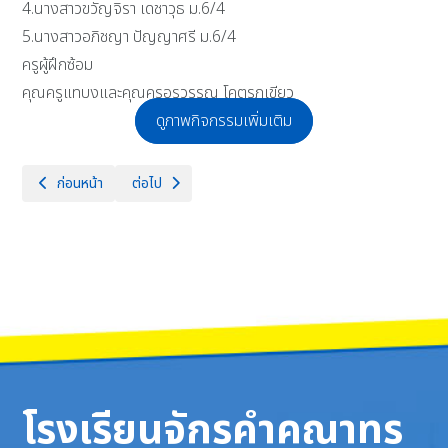
4.นางสาวขวัญจิรา เดชาวุธ ม.6/4
5.นางสาวอภิชญา ปัญญาศรี ม.6/4
ครูผู้ฝึกซ้อม
คุณครูแทบงและคุณครูอรวรรณ โคตรภูเขียว
ดูภาพกิจกรรมเพิ่มเติม
เนื้อหาก่อนหน้า: วันที่​ 7 มกราคม​ 2568 นักเรียนระดับชั้น​มัธยมศึกษา​ปี​ 
เนื้อหาถัดไป: ร่วมบริจาคโลหิต ให้แก่หน่วยกาชาด จังหวัดลำ
ก่อนหน้า
ต่อไป
โรงเรียนจักรคำคณาทร