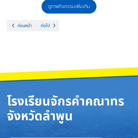
ดูภาพกิจกรรมเพิ่มเติม
เนื้อหาก่อนหน้า: โรงเรียนจักรคำคณาทร จังหวัดลำพูน ขอแสดงความยินดีกับ น
เนื้อหาถัดไป: วันที่​ 7 มกราคม​ 2568 นักเรียนระดับชั้น​ม
ก่อนหน้า
ต่อไป
โรงเรียนจักรคำคณาทร
จังหวัดลำพูน