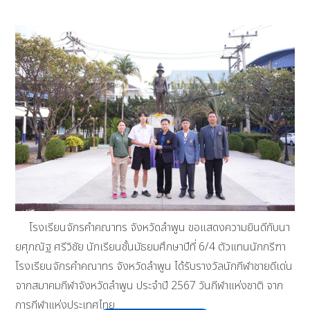
โรงเรียนจักรคำคณาทร จังหวัดลำพูน ขอแสดงความยินดีกับนา
ยศุภณัฐ ศรีวิชัย นักเรียนชั้นมัธยมศึกษาปีที่ 6/4 ตัวแทนนักกรีฑา
โรงเรียนจักรคำคณาทร จังหวัดลำพูน ได้รับรางวัลนักกีฬาชายดีเด่น
จากสมาคมกีฬาจังหวัดลำพูน ประจำปี 2567 วันกีฬาแห่งชาติ จาก
การกีฬาแห่งประเทศไทย