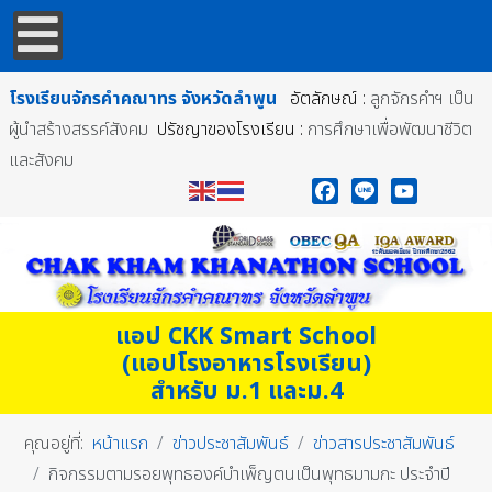
โรงเรียนจักรคำคณาทร
จังหวัดลำพูน
อัตลักษณ์ :
ลูกจักรคำฯ เป็น
ผู้นำสร้างสรรค์สังคม
ปรัชญาของโรงเรียน :
การศึกษาเพื่อพัฒนาชีวิต
และสังคม
Facebook
Line
YouTube
แอป CKK Smart School
(แอปโรงอาหารโรงเรียน)
สำหรับ ม.1 และม.4
คุณอยู่ที่:
หน้าแรก
ข่าวประชาสัมพันธ์
ข่าวสารประชาสัมพันธ์
กิจกรรมตามรอยพุทธองค์บำเพ็ญตนเป็นพุทธมามกะ ประจำปี