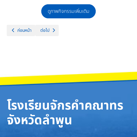
ดูภาพกิจกรรมเพิ่มเติม
เนื้อหาก่อนหน้า: กิจกรรมตามรอยครูบา แสงแห่งศรัทธา นำประชาสู่อัตลักษณ์วิ
เนื้อหาถัดไป: กิจกรรม Brightening English M.4
ก่อนหน้า
ต่อไป
โรงเรียนจักรคำคณาทร
จังหวัดลำพูน