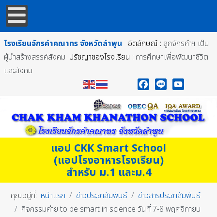
โรงเรียนจักรคำคณาทร
จังหวัดลำพูน
อัตลักษณ์ :
ลูกจักรคำฯ เป็น
ผู้นำสร้างสรรค์สังคม
ปรัชญาของโรงเรียน :
การศึกษาเพื่อพัฒนาชีวิต
และสังคม
Facebook
Line
YouTube
แอป CKK Smart School
(แอปโรงอาหารโรงเรียน)
สำหรับ ม.1 และม.4
คุณอยู่ที่:
หน้าแรก
ข่าวประชาสัมพันธ์
ข่าวสารประชาสัมพันธ์
กิจกรรมค่าย to be smart in science วันที่ 7-8 พฤศจิกายน