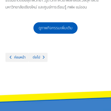
ธรรมชาติดอยสุเทพวิทยา ,ดูดาวที่ภาควิชาฟิสิกส์และวัสดุศาสตร์
มหาวิทยาลัยเชียงใหม่ และศูนย์การเรียนรู้ กฟผ แม่ออน
ดูภาพกิจกรรมเพิ่มเติม
เนื้อหาก่อนหน้า: ประชุมข้าราชการครูและบุคลากรทางการศึกษา วันศุกร์ที่ 
เนื้อหาถัดไป: โรงเรียนจักรคำคณาทร จังหวัดลำพูน ขอแสดง
ก่อนหน้า
ต่อไป