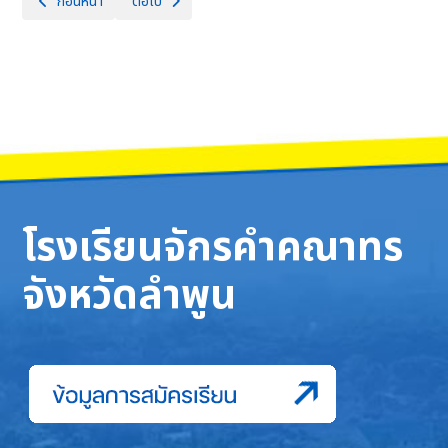
เนื้อหาก่อนหน้า: การสัมมนานักเรียนโครงการ ห้องเรียนพิเศษเตรียมวิศวกร
เนื้อหาถัดไป: วันเสาร์ที่ 11 มกราคม 2568 เวลา 08.00 
ก่อนหน้า
ต่อไป
โรงเรียนจักรคำคณาทร
จังหวัดลำพูน