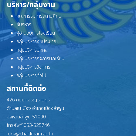
บริหาร/กลุ่มงาน
คณะกรรมการสถานศึกษา
ผู้บริหาร
ผู้อำนวยการโรงเรียน
กลุ่มบริหารงบประมาณ
กลุ่มบริหารบุคคล
กลุ่มบริหารกิจการนักเรียน
กลุ่มบริหารวิชาการ
กลุ่มบริหารทั่วไป
สถานที่ติดต่อ
426 ถนน เจริญราษฎร์
ตำบลในเมือง อำเภอเมืองลำพูน
จังหวัดลำพูน 51000
โทรศัพท์ 053-525746
ckk@chakkham.ac.th