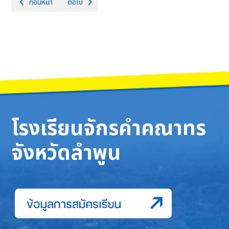
เนื้อหาก่อนหน้า: วันศุกร์ที่ 14 กุมภาพันธ์ 2568 กลุ่มสาระการเรียนรู้คณิตศ
เนื้อหาถัดไป: โรงเรียนจักรคำคณาทร จังหวัดลำพูน ขอแสดงควา
ก่อนหน้า
ต่อไป
โรงเรียนจักรคำคณาทร
จังหวัดลำพูน