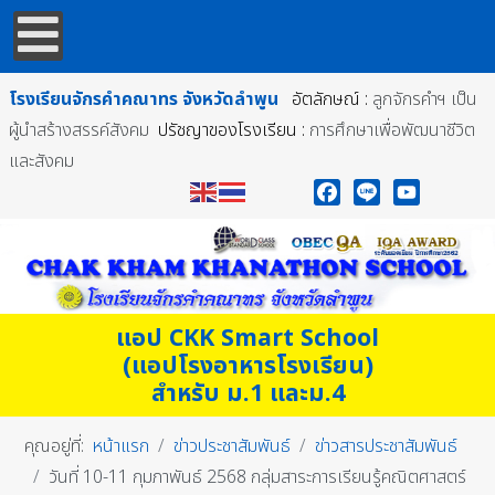
โรงเรียนจักรคำคณาทร
จังหวัดลำพูน
อัตลักษณ์ :
ลูกจักรคำฯ เป็น
ผู้นำสร้างสรรค์สังคม
ปรัชญาของโรงเรียน :
การศึกษาเพื่อพัฒนาชีวิต
และสังคม
Facebook
Line
YouTube
แอป CKK Smart School
(แอปโรงอาหารโรงเรียน)
สำหรับ ม.1 และม.4
คุณอยู่ที่:
หน้าแรก
ข่าวประชาสัมพันธ์
ข่าวสารประชาสัมพันธ์
วันที่ 10-11 กุมภาพันธ์ 2568 กลุ่มสาระการเรียนรู้คณิตศาสตร์