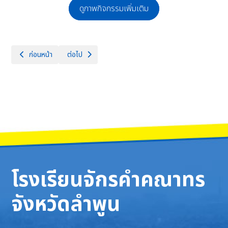
ดูภาพกิจกรรมเพิ่มเติม
เนื้อหาก่อนหน้า: วันจันทร์ที่ 17 มีนาคม 2568 นายธำรงค์ หน่อเรือง ผู้อำ
เนื้อหาถัดไป: จกรรมการแข่งขันกีฬาเชื่อมสัมพันธ์ระหว่า
ก่อนหน้า
ต่อไป
โรงเรียนจักรคำคณาทร
จังหวัดลำพูน