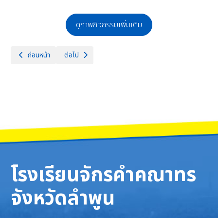
ดูภาพกิจกรรมเพิ่มเติม
เนื้อหาก่อนหน้า: งานมหกรรมรวมพลสมาชิก TO BE NUMBER ONE
เนื้อหาถัดไป: ต้อนรับคณะกรรมการพิจารณาคัดเลือกเจ้าภาพ 
ก่อนหน้า
ต่อไป
โรงเรียนจักรคำคณาทร
จังหวัดลำพูน