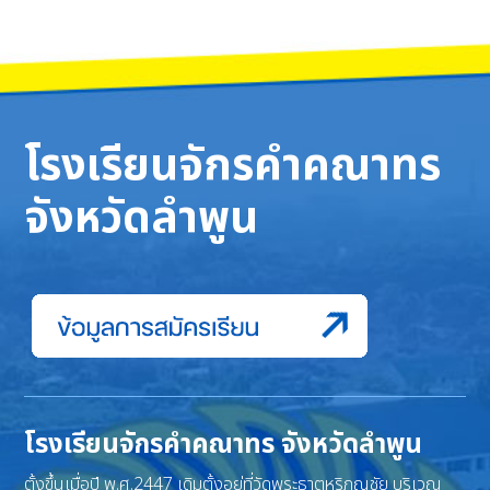
โรงเรียนจักรคำคณาทร
จังหวัดลำพูน
โรงเรียนจักรคำคณาทร จังหวัดลำพูน
ตั้งขึ้นเมื่อปี พ.ศ.2447 เดิมตั้งอยู่ที่วัดพระธาตุหริภุญชัย บริเวณ