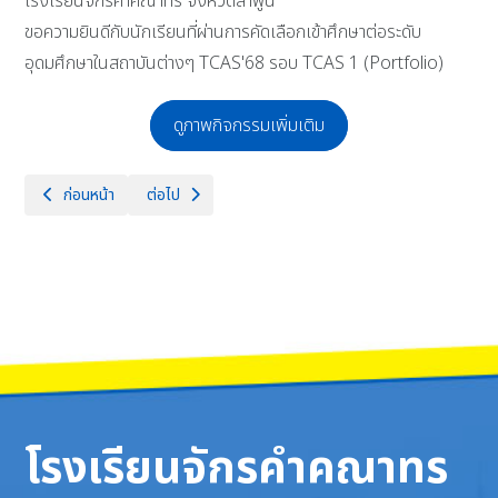
โรงเรียนจักรคำคณาทร จังหวัดลำพูน
ขอความยินดีกับนักเรียนที่ผ่านการคัดเลือกเข้าศึกษาต่อระดับ
อุดมศึกษาในสถาบันต่างๆ TCAS'68 รอบ TCAS 1 (Portfolio)
ดูภาพกิจกรรมเพิ่มเติม
เนื้อหาก่อนหน้า: วันพฤหัสบดีที่ 23 มกราคม 2568 งานลูกเสือ โรงเรียนจักร
เนื้อหาถัดไป: รับประกาศนียบัตรผู้สนับสนุนกิจกรรมยุวกา
ก่อนหน้า
ต่อไป
โรงเรียนจักรคำคณาทร