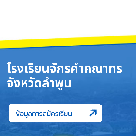
โรงเรียนจักรคำคณาทร
จังหวัดลำพูน