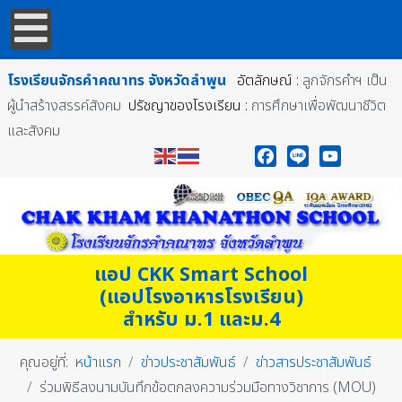
โรงเรียนจักรคำคณาทร
จังหวัดลำพูน
อัตลักษณ์ :
ลูกจักรคำฯ เป็น
ผู้นำสร้างสรรค์สังคม
ปรัชญาของโรงเรียน :
การศึกษาเพื่อพัฒนาชีวิต
และสังคม
Facebook
Line
YouTube
แอป CKK Smart School
(แอปโรงอาหารโรงเรียน)
สำหรับ ม.1 และม.4
คุณอยู่ที่:
หน้าแรก
ข่าวประชาสัมพันธ์
ข่าวสารประชาสัมพันธ์
ร่วมพิธีลงนามบันทึกข้อตกลงความร่วมมือทางวิชาการ (MOU)