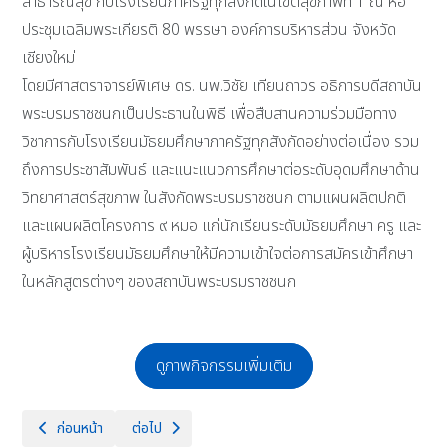
สาธารณสุข กับโรงเรียนภาครัฐทุกสังกัดในเขตสุขภาพที่ 1 ณ หอ
ประชุมเฉลิมพระเกียรติ 80 พรรษา องค์การบริหารส่วน จังหวัด
เชียงใหม่
โดยมีศาสตราจารย์พิเศษ ดร. นพ.วิชัย เทียนถาวร อธิการบดีสถาบัน
พระบรมราชชนกเป็นประธานในพิธี เพื่อสืบสานความร่วมมือทาง
วิชาการกับโรงเรียนมัธยมศึกษาภาครัฐทุกสังกัดอย่างต่อเนื่อง รวม
ถึงการประชาสัมพันธ์ และแนะแนวการศึกษาต่อระดับอุดมศึกษาด้าน
วิทยาศาสตร์สุขภาพ ในสังกัดพระบรมราชชนก ตามแผนผลิตปกติ
และแผนผลิตโครงการ ๙ หมอ แก่นักเรียนระดับมัธยมศึกษา ครู และ
ผู้บริหารโรงเรียนมัธยมศึกษาให้มีความเข้าใจต่อการสมัครเข้าศึกษา
ในหลักสูตรต่างๆ ของสถาบันพระบรมราชชนก
ดูภาพกิจกรรมเพิ่มเติม
เนื้อหาก่อนหน้า: พิธีเจริญพระพุทธมนต์และทำบุญตักบาตรถวายพระราชกุศล
เนื้อหาถัดไป: โรงเรียนแม่ริมวิทยาคม ศึกษาดูงาน
ก่อนหน้า
ต่อไป