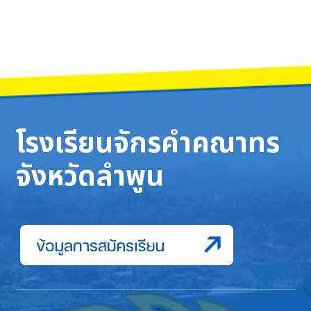
โรงเรียนจักรคำคณาทร
จังหวัดลำพูน