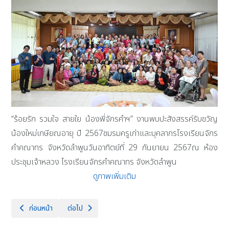
“ร้อยรัก รวมใจ สายใย น้องพี่จักรคำฯ” งานพบปะสังสรรค์รับขวัญ
น้องใหม่เกษียณอายุ ปี 2567ชมรมครูเก่าและบุคลากรโรงเรียนจักร
คำคณาทร จังหวัดลำพูนวันอาทิตย์ที่ 29 กันยายน 2567ณ ห้อง
ประชุมเจ้าหลวง โรงเรียนจักรคำคณาทร จังหวัดลำพูน
ดูภาพเพิ่มเติม
เนื้อหาก่อนหน้า: วันศุกร์ที่ 4 ตุลาคม 2567 ผู้บริหาร คณะครู และคณะกร
เนื้อหาถัดไป: วันพฤหัสบดีที่ 19 กันยายน 2567 โรงเรียนจั
ก่อนหน้า
ต่อไป