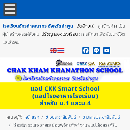
โรงเรียนจักรคำคณาทร
จังหวัดลำพูน
อัตลักษณ์ :
ลูกจักรคำฯ เป็น
ผู้นำสร้างสรรค์สังคม
ปรัชญาของโรงเรียน :
การศึกษาเพื่อพัฒนาชีวิต
และสังคม
Facebook
Line
YouTube
แอป CKK Smart School
(แอปโรงอาหารโรงเรียน)
สำหรับ ม.1 และม.4
คุณอยู่ที่:
หน้าแรก
ข่าวประชาสัมพันธ์
ข่าวสารประชาสัมพันธ์
“ร้อยรัก รวมใจ สายใย น้องพี่จักรคำฯ” งานพบปะสังสรรค์รับ