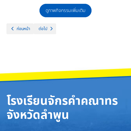
ดูภาพกิจกรรมเพิ่มเติม
เนื้อหาก่อนหน้า: โรงเรียนจักรคำคณาทร จังหวัดลำพูน ขอแสดงความยินดีกับน
เนื้อหาถัดไป: กิจกรรมการอบรมพัฒนาศักยภาพแกนนำอาสาส
ก่อนหน้า
ต่อไป
โรงเรียนจักรคำคณาทร
จังหวัดลำพูน