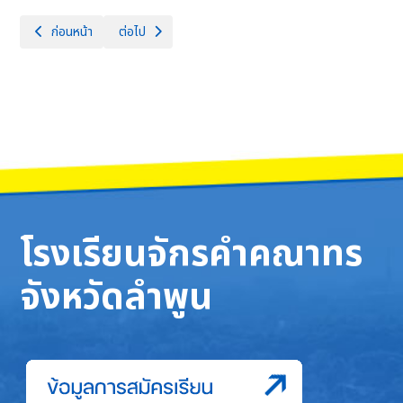
เนื้อหาก่อนหน้า: การประชุมแลกเปลี่ยนเรียนรู้และนำเสนอผลการดำเน
เนื้อหาถัดไป: คณะครูและคณะกรรมการสภานักเรียน และร่วมท
ก่อนหน้า
ต่อไป
โรงเรียนจักรคำคณาทร
จังหวัดลำพูน