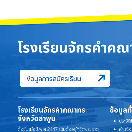
โรงเรียนจักรคำคณา
โรงเรียนจักรคำคณาทร
ข้อมูลท
จังหวัดลำพูน
ประวัต
ตั้งขึ้นเมื่อปี พ.ศ.2447 เดิมตั้งอยู่ที่วัดพระธาตุ
คำแจ้ง