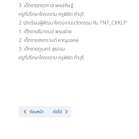
3. เด็กชายกฤตภาส พงษ์ดิษฐ์
ครูที่ปรึกษาโครงงาน ครูพิชิต คำบุรี
2. นักเรียนผู้พัฒนาโครงงานนวัตกรรม ทีม TNT_CKKLP
1. เด็กชายธีมาดนย์ พรมฝาย
2. เด็กชายสงกรานต์ หาญมงคล
3. เด็กชายภูเมศร์ สุธรรม
ครูที่ปรึกษาโครงงาน ครูพิชิต คำบุรี
เนื้อหาก่อนหน้า: นักเรียนระดับชั้นมัธยมศึกษา 6/1 🏅 เข้าร่วมแข่งขันก
เนื้อหาถัดไป: กลุ่มสาระการเรียนรู้สุขศึกษาและพลศึก
ก่อนหน้า
ต่อไป