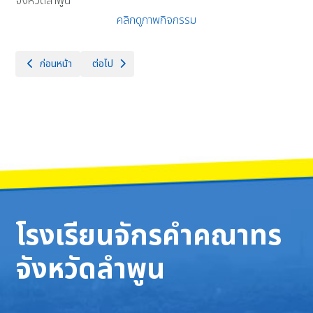
จังหวัดลำพูน
คลิกดูภาพกิจกรรม
เนื้อหาก่อนหน้า: ด็กหญิงสุพิชญา ปาตัน นักเรียนชั้น ม.1/1 เข้าร่วมแข
เนื้อหาถัดไป: นักเรียนระดับชั้นมัธยมศึกษา 6/1 🏅 เข้าร่วมแ
ก่อนหน้า
ต่อไป
โรงเรียนจักรคำคณาทร
จังหวัดลำพูน