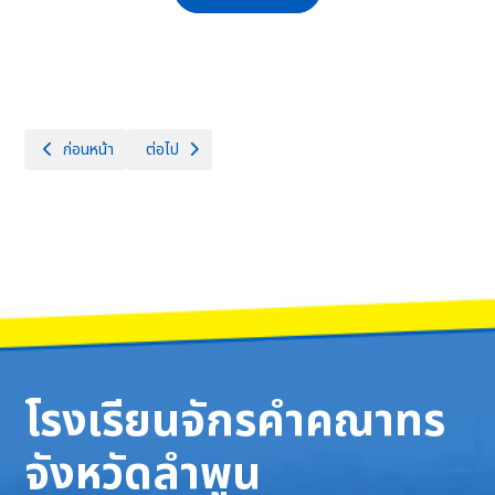
เนื้อหาก่อนหน้า: คู่มือหรือแนวทางการปฏิบัติงานของครูและบุคลากรทางการศ
เนื้อหาถัดไป: มาตรการส่งเสริมคุณธรรมและความโปร่งใสภ
ก่อนหน้า
ต่อไป
โรงเรียนจักรคำคณาทร
จังหวัดลำพูน