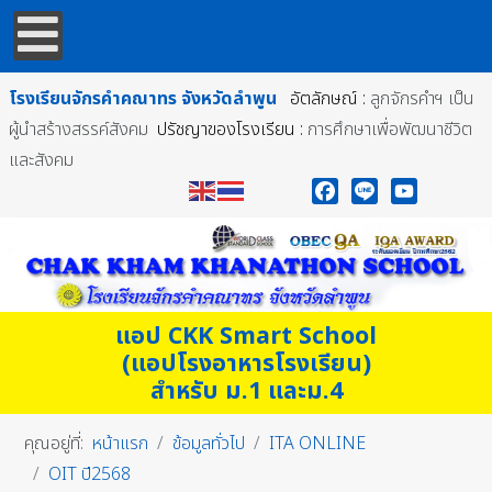
โรงเรียนจักรคำคณาทร
จังหวัดลำพูน
อัตลักษณ์ :
ลูกจักรคำฯ เป็น
ผู้นำสร้างสรรค์สังคม
ปรัชญาของโรงเรียน :
การศึกษาเพื่อพัฒนาชีวิต
และสังคม
Facebook
Line
YouTube
แอป CKK Smart School
(แอปโรงอาหารโรงเรียน)
สำหรับ ม.1 และม.4
คุณอยู่ที่:
หน้าแรก
ข้อมูลทั่วไป
ITA ONLINE
OIT ปี2568