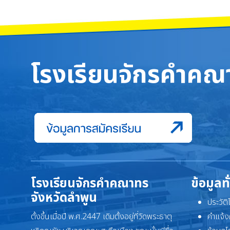
โรงเรียนจักรคำคณา
โรงเรียนจักรคำคณาทร
ข้อมูลท
จังหวัดลำพูน
ประวัต
ตั้งขึ้นเมื่อปี พ.ศ.2447 เดิมตั้งอยู่ที่วัดพระธาตุ
คำแจ้ง