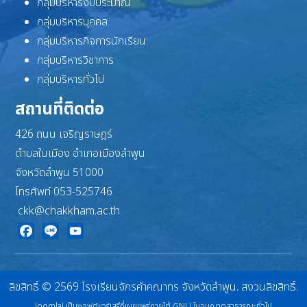
กลุ่มบริหารงบประมาณ
กลุ่มบริหารบุคคล
กลุ่มบริหารกิจการนักเรียน
กลุ่มบริหารวิชาการ
กลุ่มบริหารทั่วไป
สถานที่ติดต่อ
426 ถนน เจริญราษฎร์
ตำบลในเมือง อำเภอเมืองลำพูน
จังหวัดลำพูน 51000
โทรศัพท์ 053-525746
ckk@chakkham.ac.th
Facebook
Line
YouTube
ลิขสิทธิ์ © 2569 โรงเรียนจักรคำคณาทร จังหวัดลำพูน. สงวนลิขสิทธิ์.
Joomla!
เป็นซอฟต์แวร์เสรีที่เผยแพร่ภายใต้
GNU ใบอนุญาตสาธารณะทั่วไป