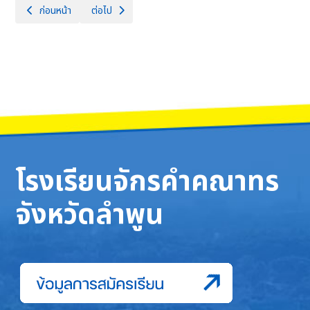
เนื้อหาก่อนหน้า: เปิดบ้านจักรคำ OpenHouse2566
เนื้อหาถัดไป: การแข่งขันศิลปหัตถกรรมนักเรียนครั้งที่ ๗๒
ก่อนหน้า
ต่อไป
โรงเรียนจักรคำคณาทร
จังหวัดลำพูน