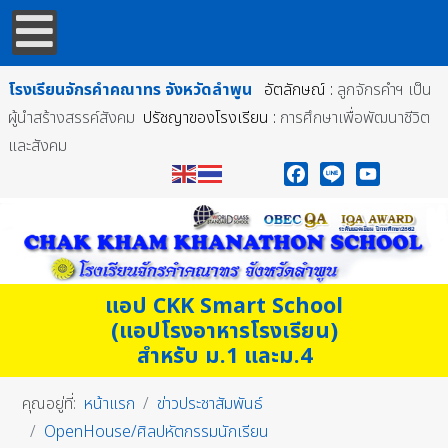
โรงเรียนจักรคำคณาทร
จังหวัดลำพูน
อัตลักษณ์ :
ลูกจักรคำฯ เป็น
ผู้นำสร้างสรรค์สังคม
ปรัชญาของโรงเรียน :
การศึกษาเพื่อพัฒนาชีวิต
และสังคม
Facebook
Line
YouTube
แอป CKK Smart School
(แอปโรงอาหารโรงเรียน)
สำหรับ ม.1 และม.4
คุณอยู่ที่:
หน้าแรก
ข่าวประชาสัมพันธ์
OpenHouse/ศิลปหัตกรรมนักเรียน