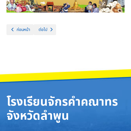
เนื้อหาก่อนหน้า: การแข่งขันฟิสิกส์สัประยุทธ์ครั้งที่ 12
เนื้อหาถัดไป: เปิดบ้านจักรคำฯ ปีการศึกษา 2567 “120 ปี จั
ก่อนหน้า
ต่อไป
โรงเรียนจักรคำคณาทร
จังหวัดลำพูน