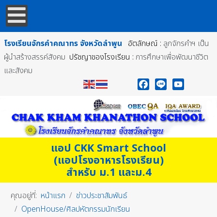
โรงเรียนจักรคำคณาทร
จังหวัดลำพูน
อัตลักษณ์ :
ลูกจักรคำฯ เป็น
ผู้นำสร้างสรรค์สังคม
ปรัชญาของโรงเรียน :
การศึกษาเพื่อพัฒนาชีวิต
และสังคม
Facebook
Line
YouTube
แอป CKK Smart School
(แอปโรงอาหารโรงเรียน)
สำหรับ ม.1 และม.4
คุณอยู่ที่:
หน้าแรก
ข่าวประชาสัมพันธ์
OpenHouse/ศิลปหัตกรรมนักเรียน