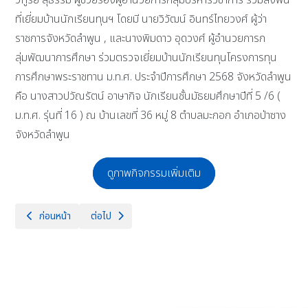
วิฑูรย์ สุธรรม ผู้ช่วยรองผู้อำนวยการกลุ่มบริหารวิชาการ ร่วมลงพื้น
ที่เยี่ยมบ้านนักเรียนทุนฯ โดยมี นายวิวัฒน์ อินทร์ไทยวงศ์ ผู้ว่า
ราชการจังหวัดลำพูน , และนางพิมดาว อุดวงศ์ ผู้อำนวยการก
ลุ่มพัฒนาการศึกษา ร่วมตรวจเยี่ยมบ้านนักเรียนทุนโครงการทุน
การศึกษาพระราชทาน ม.ท.ศ. ประจำปีการศึกษา 2568 จังหวัดลำพูน
คือ นางสาวปวัณรัตน์ อาษากิจ นักเรียนชั้นมัธยมศึกษาปีที่ 5 /6 (
ม.ท.ศ. รุ่นที่ 16 ) ณ บ้านเลขที่ 36 หมู่ 8 ตำบลมะกอก อำเภอป่าซาง
จังหวัดลำพูน
ดูภาพกิจกรรมเพิ่มเติม
เนื้อหาก่อนหน้า: พิธีบวงสรวง "สุนทรภู่" เนื่องในวันสุนทรภู่ ประจำปี 2568
เนื้อหาถัดไป: กิจกรรมซ้อมแผนเผชิญเหตุ ความปลอดภัยสถ
ก่อนหน้า
ต่อไป