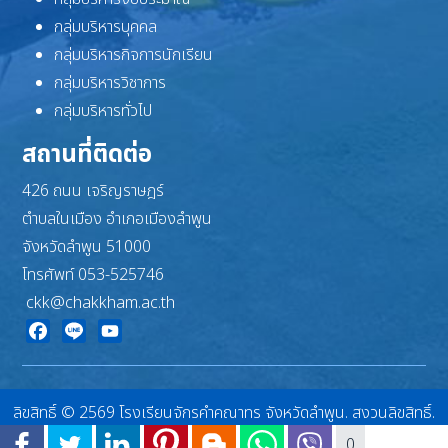
กลุ่มบริหารบุคคล
กลุ่มบริหารกิจการนักเรียน
กลุ่มบริหารวิชาการ
กลุ่มบริหารทั่วไป
สถานที่ติดต่อ
426 ถนน เจริญราษฎร์
ตำบลในเมือง อำเภอเมืองลำพูน
จังหวัดลำพูน 51000
โทรศัพท์ 053-525746
ckk@chakkham.ac.th
Facebook
Line
YouTube
ลิขสิทธิ์ © 2569 โรงเรียนจักรคำคณาทร จังหวัดลำพูน. สงวนลิขสิทธิ์.
Joomla!
เป็นซอฟต์แวร์เสรีที่เผยแพร่ภายใต้
GNU ใบอนุญาตสาธารณะทั่วไป
0