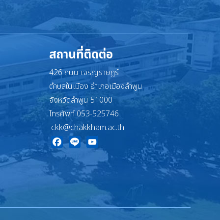
สถานที่ติดต่อ
426 ถนน เจริญราษฎร์
ตำบลในเมือง อำเภอเมืองลำพูน
จังหวัดลำพูน 51000
โทรศัพท์ 053-525746
ckk@chakkham.ac.th
Facebook
Line
YouTube