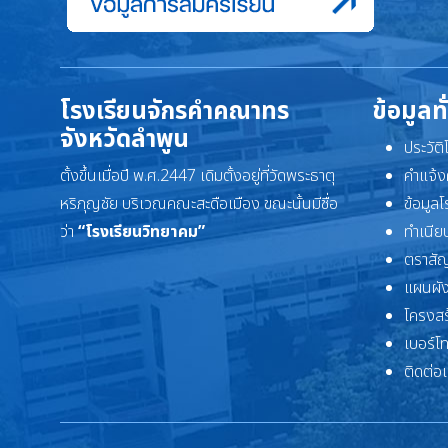
โรงเรียนจักรคำคณาทร
ข้อมูลท
จังหวัดลำพูน
ประวัต
ตั้งขึ้นเมื่อปี พ.ศ.2447 เดิมตั้งอยู่ที่วัดพระธาตุ
คำแจ้ง
หริภุญชัย บริเวณคณะสะดือเมือง ขณะนั้นมีชื่อ
ข้อมูล
ว่า
“โรงเรียนวิทยาคม”
ทำเนียบ
ตราสัญ
แผนผัง
โครงสร
เบอร์โ
ติดต่อ