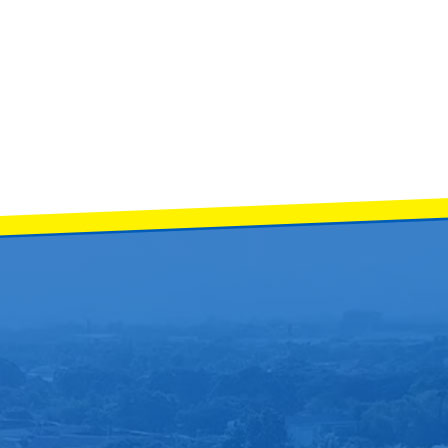
กษาปีที่ 5