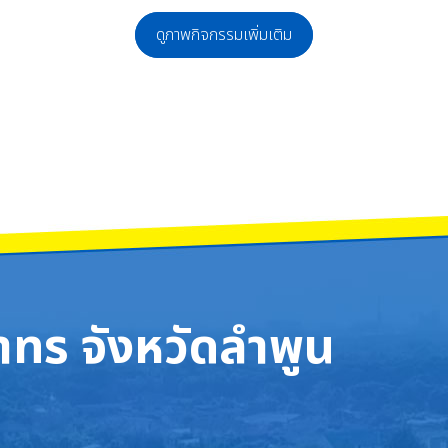
ดูภาพกิจกรรมเพิ่มเติม
ึกษาพระราชทาน ม.ท.ศ. ประจำปีการศึกษา 2568 จังหวัดลำพูน
ียมความพร้อมในการสอบเข้ามหาวิทยาลัยระบบ TCAS ให้กับนักเรียนระดับชั้นมัธยมศึ
ทร จังหวัดลำพูน