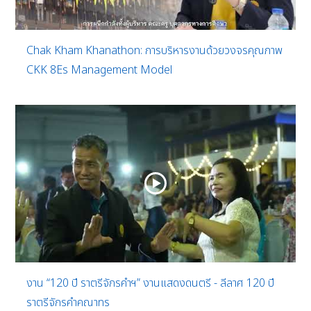
Chak Kham Khanathon: การบริหารงานด้วยวงจรคุณภาพ
CKK 8Es Management Model
งาน “120 ปี ราตรีจักรคำฯ” งานแสดงดนตรี - ลีลาศ 120 ปี
ราตรีจักรคำคณาทร