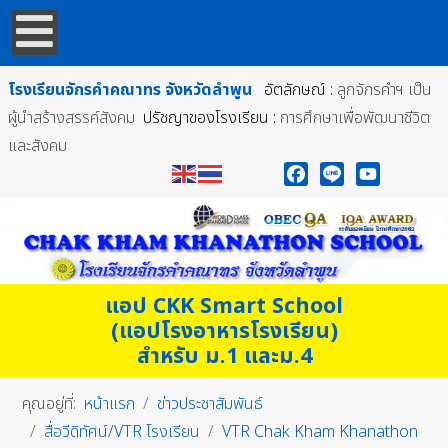
โรงเรียนจักรคำคณาทร
จังหวัดลำพูน
อัตลักษณ์ :
ลูกจักรคำฯ เป็น
ผู้นำสร้างสรรค์สังคม
ปรัชญาของโรงเรียน :
การศึกษาเพื่อพัฒนาชีวิต
และสังคม
Facebook
Line
YouTube
แอป CKK Smart School
(แอปโรงอาหารโรงเรียน)
สำหรับ ม.1 และม.4
คุณอยู่ที่:
หน้าแรก
ข่าวประชาสัมพันธ์
สื่อวีดิทัศน์/VTR โรงเรียน
VTR Chak Kham Khanathon