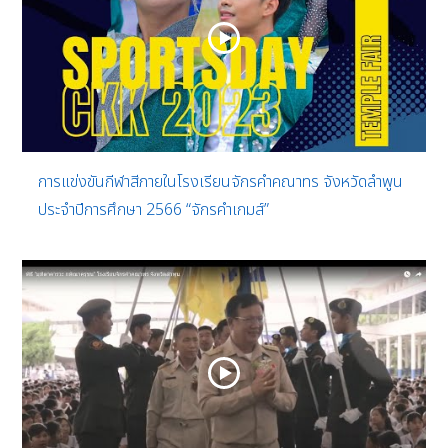
การแข่งขันกีฬาสีภายในโรงเรียนจักรคำคณาทร จังหวัดลำพูน
ประจำปีการศึกษา 2566 “จักรคำเกมส์”