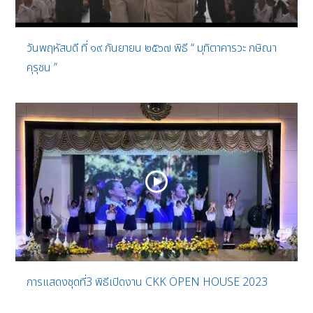
วันพฤหัสบดี ที่ ๑๙ กันยายน ๒๕๖๗ พิธี “ มุทิตาคารวะ กษิณา
คุรุชน ”
การแสดงชุดที่3 พิธีเปิดงาน CKK OPEN HOUSE 2023