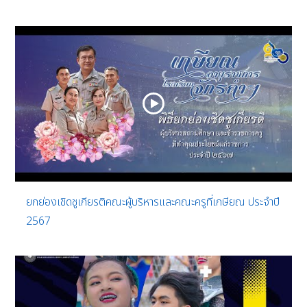
ยกย่องเชิดชูเกียรติคณะผู้บริหารและคณะครูที่เกษียณ ประจำปี
2567