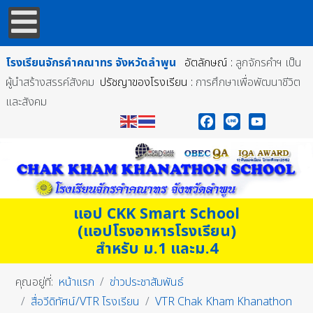
โรงเรียนจักรคำคณาทร
จังหวัดลำพูน
อัตลักษณ์ :
ลูกจักรคำฯ เป็น
ผู้นำสร้างสรรค์สังคม
ปรัชญาของโรงเรียน :
การศึกษาเพื่อพัฒนาชีวิต
และสังคม
Facebook
Line
YouTube
แอป CKK Smart School
(แอปโรงอาหารโรงเรียน)
สำหรับ ม.1 และม.4
คุณอยู่ที่:
หน้าแรก
ข่าวประชาสัมพันธ์
สื่อวีดิทัศน์/VTR โรงเรียน
VTR Chak Kham Khanathon