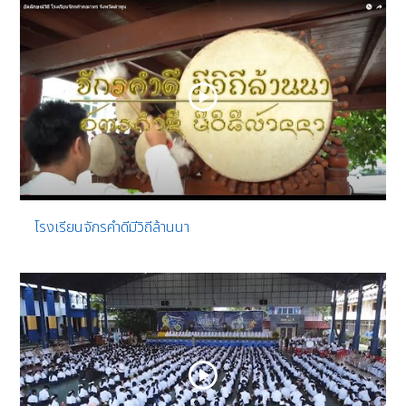
โรงเรียนจักรคำดีมีวิถีล้านนา