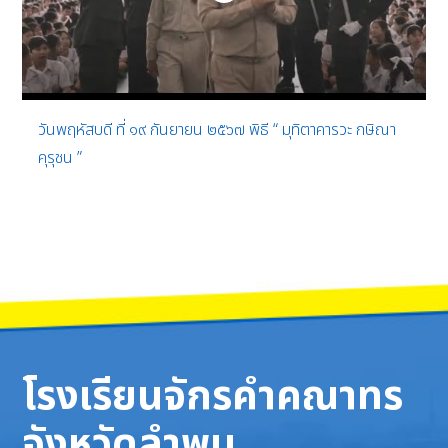
วันพฤหัสบดี ที่ ๑๙ กันยายน ๒๕๖๗ พิธี “ มุทิตาคารวะ กษิณา
คุรุชน ”
โรงเรียนจักรคำคณาทร
จังหวัดลำพูน