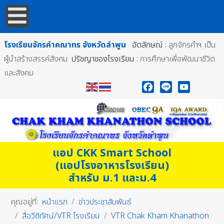
โรงเรียนจักรคำคณาทร
จังหวัดลำพูน
อัตลักษณ์ :
ลูกจักรคำฯ เป็น
ผู้นำสร้างสรรค์สังคม
ปรัชญาของโรงเรียน :
การศึกษาเพื่อพัฒนาชีวิต
และสังคม
Facebook
Line
YouTube
แอป CKK Smart School
(แอปโรงอาหารโรงเรียน)
สำหรับ ม.1 และม.4
คุณอยู่ที่:
หน้าแรก
ข่าวประชาสัมพันธ์
สื่อวีดิทัศน์/VTR โรงเรียน
VTR Chak Kham Khanathon