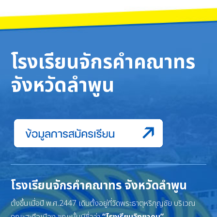
โรงเรียนจักรคำคณาทร
จังหวัดลำพูน
โรงเรียนจักรคำคณาทร จังหวัดลำพูน
ตั้งขึ้นเมื่อปี พ.ศ.2447 เดิมตั้งอยู่ที่วัดพระธาตุหริภุญชัย บริเวณ
คณะสะดือเมือง ขณะนั้นมีชื่อว่า
“โรงเรียนวิทยาคม”