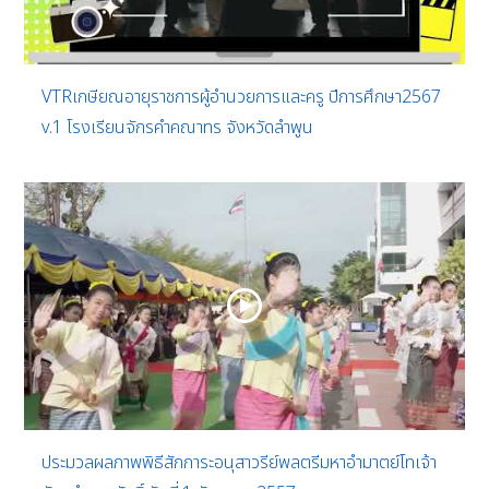
VTRเกษียณอายุราชการผู้อำนวยการและครู ปีการศึกษา2567
v.1 โรงเรียนจักรคำคณาทร จังหวัดลำพูน
ประมวลผลภาพพิธีสักการะอนุสาวรีย์พลตรีมหาอำมาตย์โทเจ้า