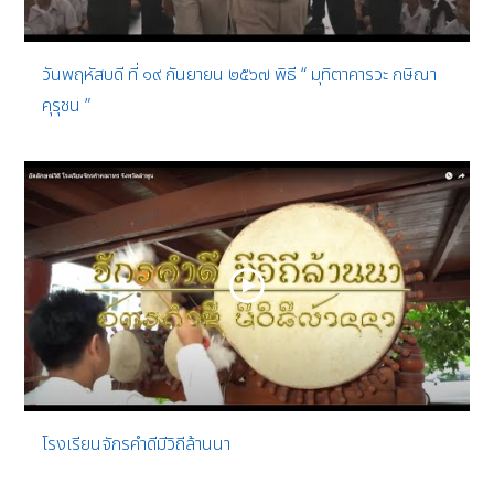
วันพฤหัสบดี ที่ ๑๙ กันยายน ๒๕๖๗ พิธี “ มุทิตาคารวะ กษิณา
คุรุชน ”
โรงเรียนจักรคำดีมีวิถีล้านนา