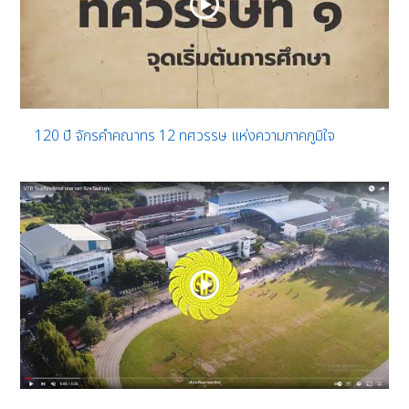
120 ปี จักรคำคณาทร 12 ทศวรรษ แห่งความภาคภูมิใจ