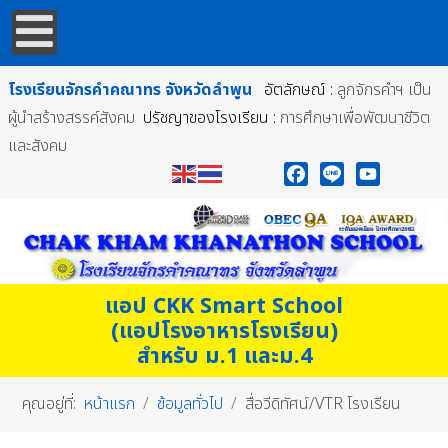
โรงเรียนจักรคำคณาทร
จังหวัดลำพูน
อัตลักษณ์ :
ลูกจักรคำฯ เป็น
ผู้นำสร้างสรรค์สังคม
ปรัชญาของโรงเรียน :
การศึกษาเพื่อพัฒนาชีวิต
และสังคม
Facebook
Line
YouTube
แอป CKK Smart School
(แอปโรงอาหารโรงเรียน)
สำหรับ ม.1 และม.4
คุณอยู่ที่:
หน้าแรก
ข้อมูลทั่วไป
สื่อวีดิทัศน์/VTR โรงเรียน