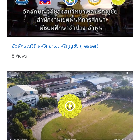
อัตลักษณ์วิถี สหวิทยาเขตหริภุญชัย (Teaser)
8 Views