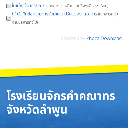
ใบแจ้งซ่อมครุภัณฑ์
(เอกสารงานพัสดุและทัรพย์สินโรงเรียน)
01บันทึกข้อความการซ่อมแซม ปรับปรุงงานอาคาร
(เอกสารกลุ่ม
งานบริหารทั่วไป)
Powered by
Phoca Download
โรงเรียนจักรคำคณาทร
จังหวัดลำพูน