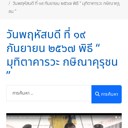
วันพฤหัสบดี ที่ ๑๙ กันยายน ๒๕๖๗ พิธี “ มุทิตาคารวะ กษิณาคุรุ
ชน ”
วันพฤหัสบดี ที่ ๑๙
กันยายน ๒๕๖๗ พิธี “
มุทิตาคารวะ กษิณาคุรุชน
”
การค้นหา