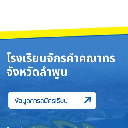
โรงเรียนจักรคำคณาทร
จังหวัดลำพูน