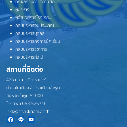
คณะกรรมการสถานศึกษา
ผู้บริหาร
ผู้อำนวยการโรงเรียน
กลุ่มบริหารงบประมาณ
กลุ่มบริหารบุคคล
กลุ่มบริหารกิจการนักเรียน
กลุ่มบริหารวิชาการ
กลุ่มบริหารทั่วไป
สถานที่ติดต่อ
426 ถนน เจริญราษฎร์
ตำบลในเมือง อำเภอเมืองลำพูน
จังหวัดลำพูน 51000
โทรศัพท์ 053-525746
ckk@chakkham.ac.th
Facebook
Line
YouTube