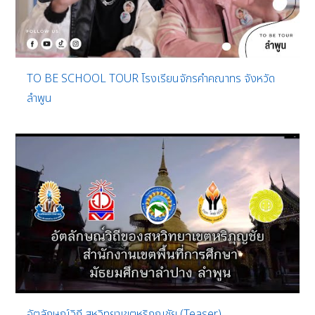
TO BE SCHOOL TOUR โรงเรียนจักรคำคณาทร จังหวัด
ลำพูน
อัตลักษณ์วิถี สหวิทยาเขตหริภุญชัย (Teaser)