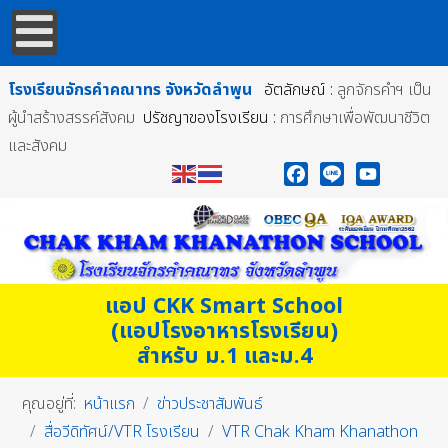
โรงเรียนจักรคำคณาทร
จังหวัดลำพูน
อัตลักษณ์ :
ลูกจักรคำฯ เป็น
ผู้นำสร้างสรรค์สังคม
ปรัชญาของโรงเรียน :
การศึกษาเพื่อพัฒนาชีวิต
และสังคม
Facebook
Line
YouTube
แอป CKK Smart School
(แอปโรงอาหารโรงเรียน)
สำหรับ ม.1 และม.4
คุณอยู่ที่:
หน้าแรก
ข่าวประชาสัมพันธ์
สื่อวีดิทัศน์/VTR โรงเรียน
VTR Chak Kham Khanathon