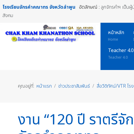
โรงเรียนจักรคำคณาทร
จังหวัดลำพูน
อัตลักษณ์ :
ลูกจักรคำฯ เป็นผู
สังคม
หน้าหลัก
Home
Teacher 4.0
Teacher 4.0
คุณอยู่ที่:
หน้าแรก
ข่าวประชาสัมพันธ์
สื่อวีดิทัศน์/VTR โร
งาน “120 ปี ราตรีจั