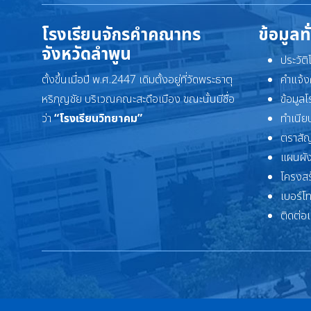
โรงเรียนจักรคำคณาทร
ข้อมูลท
จังหวัดลำพูน
ประวัต
ตั้งขึ้นเมื่อปี พ.ศ.2447 เดิมตั้งอยู่ที่วัดพระธาตุ
คำแจ้ง
หริภุญชัย บริเวณคณะสะดือเมือง ขณะนั้นมีชื่อ
ข้อมูล
ว่า
“โรงเรียนวิทยาคม”
ทำเนียบ
ตราสัญ
แผนผัง
โครงสร
เบอร์โ
ติดต่อ