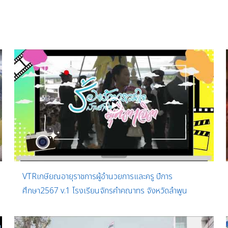
VTRเกษียณอายุราชการผู้อำนวยการและครู ปีการ
ศึกษา2567 v.1 โรงเรียนจักรคำคณาทร จังหวัดลำพูน