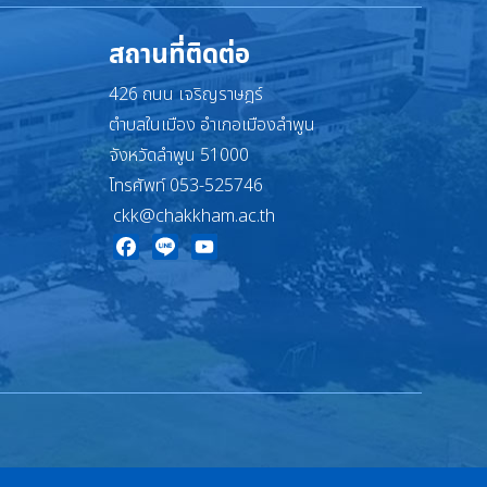
สถานที่ติดต่อ
426 ถนน เจริญราษฎร์
ตำบลในเมือง อำเภอเมืองลำพูน
จังหวัดลำพูน 51000
โทรศัพท์ 053-525746
ckk@chakkham.ac.th
Facebook
Line
YouTube