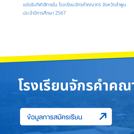
แข่งขันกีฬาสีภายใน โรงเรียนจักรคำคณาทร จังหวัดลำพูน
ประจำปีการศึกษา 2567
โรงเรียนจักรคำคณา