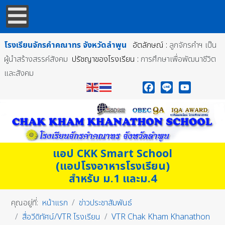
โรงเรียนจักรคำคณาทร
จังหวัดลำพูน
อัตลักษณ์ :
ลูกจักรคำฯ เป็น
ผู้นำสร้างสรรค์สังคม
ปรัชญาของโรงเรียน :
การศึกษาเพื่อพัฒนาชีวิต
และสังคม
Facebook
Line
YouTube
แอป CKK Smart School
(แอปโรงอาหารโรงเรียน)
สำหรับ ม.1 และม.4
คุณอยู่ที่:
หน้าแรก
ข่าวประชาสัมพันธ์
สื่อวีดิทัศน์/VTR โรงเรียน
VTR Chak Kham Khanathon