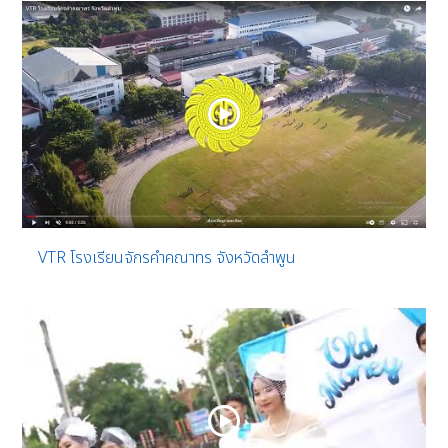
VTR โรงเรียนจักรคำคณาทร จังหวัดลำพูน