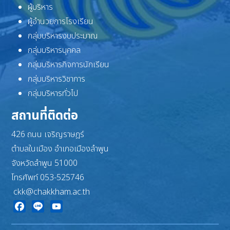
ผู้บริหาร
ผู้อำนวยการโรงเรียน
กลุ่มบริหารงบประมาณ
กลุ่มบริหารบุคคล
กลุ่มบริหารกิจการนักเรียน
กลุ่มบริหารวิชาการ
กลุ่มบริหารทั่วไป
สถานที่ติดต่อ
426 ถนน เจริญราษฎร์
ตำบลในเมือง อำเภอเมืองลำพูน
จังหวัดลำพูน 51000
โทรศัพท์ 053-525746
ckk@chakkham.ac.th
Facebook
Line
YouTube