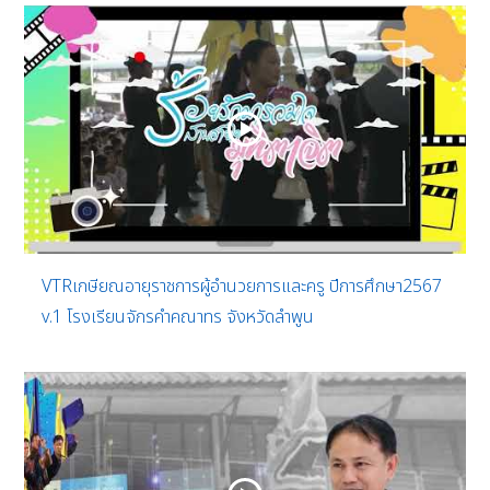
VTRเกษียณอายุราชการผู้อำนวยการและครู ปีการศึกษา2567
v.1 โรงเรียนจักรคำคณาทร จังหวัดลำพูน