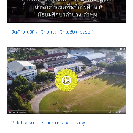
อัตลักษณ์วิถี สหวิทยาเขตหริภุญชัย (Teaser)
VTR โรงเรียนจักรคำคณาทร จังหวัดลำพูน