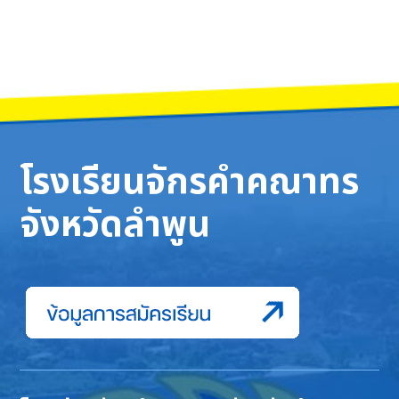
โรงเรียนจักรคำคณาทร
จังหวัดลำพูน