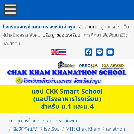
โรงเรียนจักรคำคณาทร
จังหวัดลำพูน
อัตลักษณ์ :
ลูกจักรคำฯ เป็น
ผู้นำสร้างสรรค์สังคม
ปรัชญาของโรงเรียน :
การศึกษาเพื่อพัฒนาชีวิต
และสังคม
Facebook
Line
YouTube
แอป CKK Smart School
(แอปโรงอาหารโรงเรียน)
สำหรับ ม.1 และม.4
คุณอยู่ที่:
หน้าแรก
ข่าวประชาสัมพันธ์
สื่อวีดิทัศน์/VTR โรงเรียน
VTR Chak Kham Khanathon