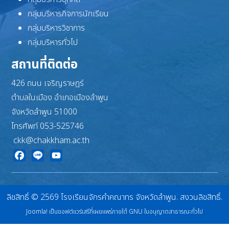
กลุ่มบริหารกิจการนักเรียน
กลุ่มบริหารวิชาการ
กลุ่มบริหารทั่วไป
สถานที่ติดต่อ
426 ถนน เจริญราษฎร์
ตำบลในเมือง อำเภอเมืองลำพูน
จังหวัดลำพูน 51000
โทรศัพท์ 053-525746
ckk@chakkham.ac.th
Facebook
Line
YouTube
ลิขสิทธิ์ © 2569 โรงเรียนจักรคำคณาทร จังหวัดลำพูน. สงวนลิขสิทธิ์.
Joomla!
เป็นซอฟต์แวร์เสรีที่เผยแพร่ภายใต้
GNU ใบอนุญาตสาธารณะทั่วไป