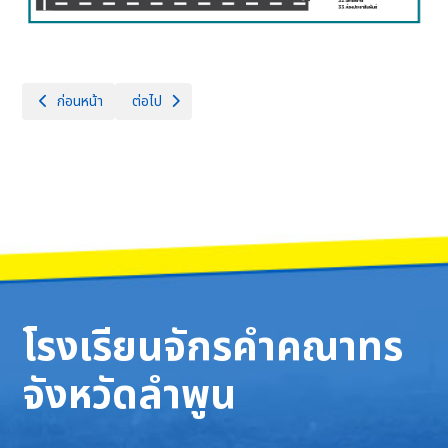
เนื้อหาก่อนหน้า: ข้อมูลโรงเรียน
เนื้อหาถัดไป: โครงสร้างการบริหารงาน/อำนาจหน้าที่
ก่อนหน้า
ต่อไป
โรงเรียนจักรคำคณาทร
จังหวัดลำพูน